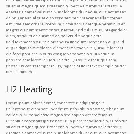
Curabitur venenatis ipsum nec ligula placerat sollicitudin. Curabitur
sit amet magna quam. Praesent in libero vel turpis pellentesque
egestas sit amet vel nunc. Nunc lobortis dui neque, quis accumsan
dolor. Aenean aliquet dignissim semper. Maecenas ullamcorper
est vitae sem ornare interdum. Come sociis natoque penatibus et
magnis dis parturient montes, nascetur ridiculus mus. Integer dolor
diam, tincidunt ac euismod ac, sollicitudin varius ante.
Bold text massa a turpis bibendum tincidunt. Donec non augue id
augue dignissim molestie elementum vitae velit. Quisque laoreet
eleifend posuere. Mauris congue venenatis nisl ut varius. In
posuere sem lorem, eu iaculis ante. Quisque eget turpis sem.
Phasellus varius tempor tellus, imperdiet italic text example auctor
urna commodo.
H2 Heading
Lorem ipsum dolor sit amet, consectetur adipiscing elit.
Pellentesque diam sem, hendrerit ut faucibus sit amet, bibendum
vel lacus. Nunc molestie magna sed sapien ornare tempus.
Curabitur venenatis ipsum nec ligula placerat sollicitudin. Curabitur
sit amet magna quam. Praesent in libero vel turpis pellentesque
egestas sit amet vel nunc. Nunc lobortis dui neque, quis accumsan